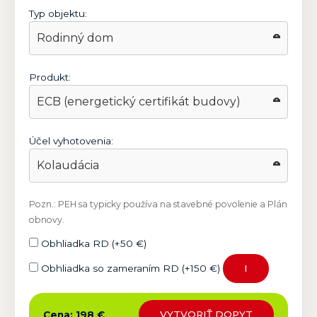
Typ objektu:
Produkt:
Účel vyhotovenia:
Pozn.: PEH sa typicky používa na stavebné povolenie a Plán
obnovy.
Obhliadka RD (+50 €)
Obhliadka so zameraním RD (+150 €)
I
VYTVORIŤ DOPYT
Cena: 198 €