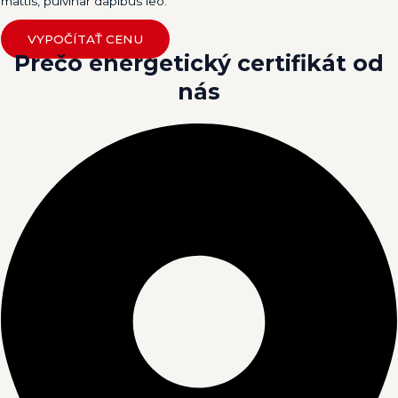
mattis, pulvinar dapibus leo.
VYPOČÍTAŤ CENU
Prečo energetický certifikát
od
nás