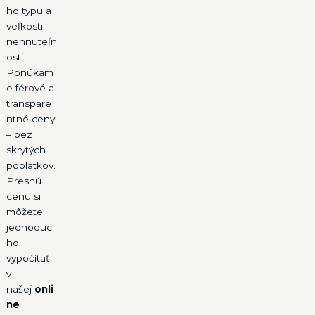
ho typu a
veľkosti
nehnuteľn
osti.
Ponúkam
e férové a
transpare
ntné ceny
– bez
skrytých
poplatkov.
Presnú
cenu si
môžete
jednoduc
ho
vypočítať
v
našej
onli
ne