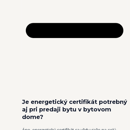
Je energetický certifikát potrebný
aj pri predaji bytu v bytovom
dome?
Áno, energetický certifikát sa vždy viaže na celú