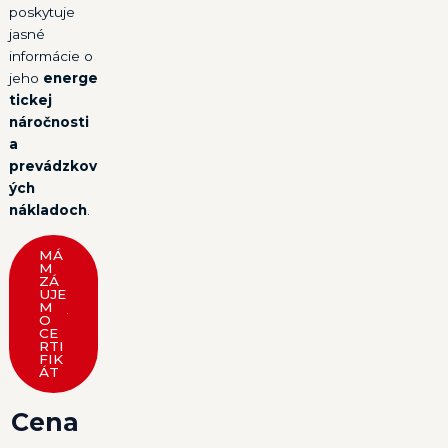
poskytuje
jasné
informácie o
jeho
energe
tickej
náročnosti
a
prevádzkov
ých
nákladoch
.
MÁ
M
ZÁ
UJE
M
O
CE
RTI
FIK
ÁT
Cena