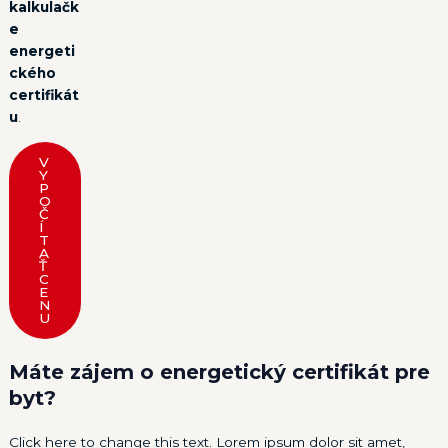
kalkulačk
e
energeti
ckého
certifikát
u
.
V
Y
P
O
Č
Í
T
A
Ť
C
E
N
U
Máte zájem o energetický certifikát pre
byt?
Click here to change this text. Lorem ipsum dolor sit amet,