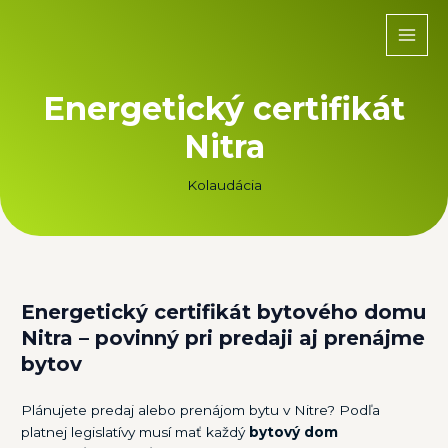
Preskočiť
na
MAI
obsah
MEN
Energetický certifikát
Nitra
Kolaudácia
Energetický certifikát bytového domu
Nitra – povinný pri predaji aj prenájme
bytov
Plánujete predaj alebo prenájom bytu v Nitre? Podľa
platnej legislatívy musí mať každý
bytový dom