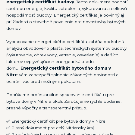
energetický certifikát budovy
. Tento dokument hodnotí
spotrebu energie, kvalitu zateplenia, vykurovania a celkovú
hospodárnosť budovy. Energetický certifikát je povinný aj
pri žiadosti o stavebné povolenie pre novostavby bytových
domov.
Vypracovanie energetického certifikátu zahŕňa podrobnú
analýzu obvodového plášťa, technických systémov budovy
(vykurovanie, ohrev vody, vetranie, osvetlenie) a ďalších
faktorov ovplyvňujúcich energetickú triedu
domu.
Energetický certifikát bytového domu v
Nitre
vám zabezpečí splnenie zákonných povinností a
ochráni vás pred možnými pokutami.
Ponúkame profesionálne spracovanie certifikátu pre
bytové domy v Nitre a okolí. Zaručujeme rýchle dodanie,
presné výpočty a transparentný prístup.
✅ Energetický certifikát pre bytové domy v Nitre
✅ Platný dokument pre celý Nitriansky kraj
✅ Prehľadný výstup pre vlastníkov, správcov aj úrady